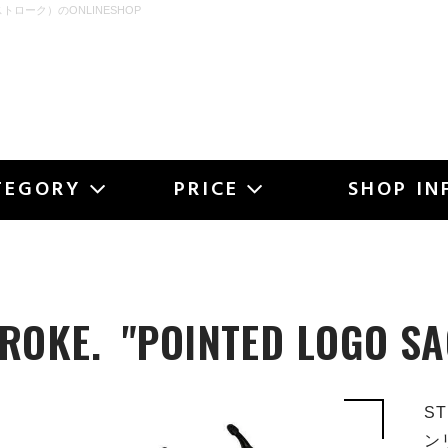
ストローク）のONLINESHOP
OKE
TEGORY
PRICE
SHOP IN
ROKE.
"POINTED LOGO S
S
ン