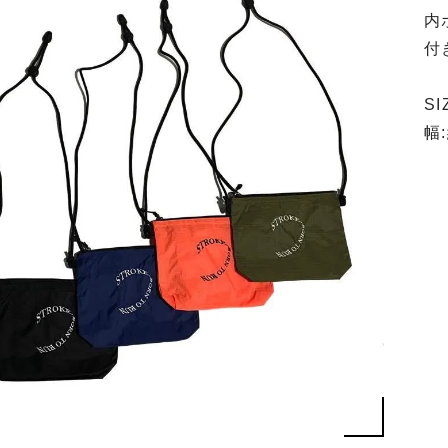
内
付
SI
幅