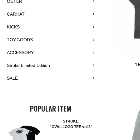
OUTER
CAP,HAT
KICKS
TOY,GOODS
ACCESSORY
"He
Stroke Limited Edition
SALE
POPULAR ITEM
STROKE.
"OVAL LOGO TEE vol.3"