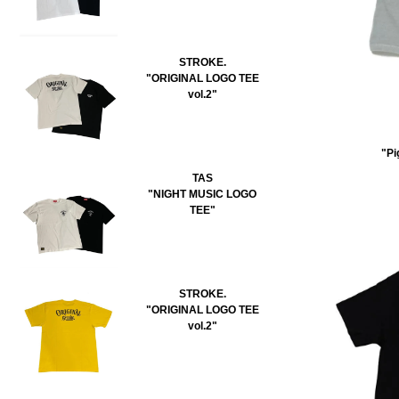
STROKE.
"ORIGINAL LOGO TEE
vol.2"
"Pi
TAS
"NIGHT MUSIC LOGO
TEE"
STROKE.
"ORIGINAL LOGO TEE
vol.2"