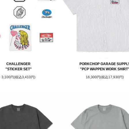
CHALLENGER
PORKCHOP GARAGE SUPPL
"STICKER SET"
"PCP WAPPEN WORK SHIRT
3,100円(税込3,410円)
16,300円(税込17,930円)