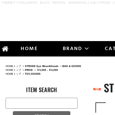
千葉県銚子でCHALLENGER、BLUCO、BRIXTON、SANDINISTAなどを扱うSTROKE（
STR
HOME
BRAND
CA
HOMEトップ
>
STROKE Eye Wear&Goods
>
BAG & GOODS
HOMEトップ
>
PRICE
>
￥3,000 - ￥4,000
HOMEトップ
>
TOY,GOODS
ST
ITEM SEARCH