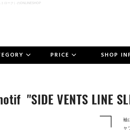
ストローク）のONLINESHOP
OKE
TEGORY
PRICE
SHOP IN
motif
"SIDE VENTS LINE SL
袖
ャ