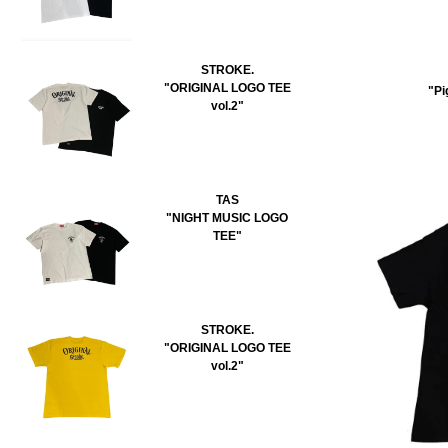
STROKE.
"ORIGINAL LOGO TEE
"Pi
vol.2"
TAS
"NIGHT MUSIC LOGO
TEE"
STROKE.
"ORIGINAL LOGO TEE
vol.2"