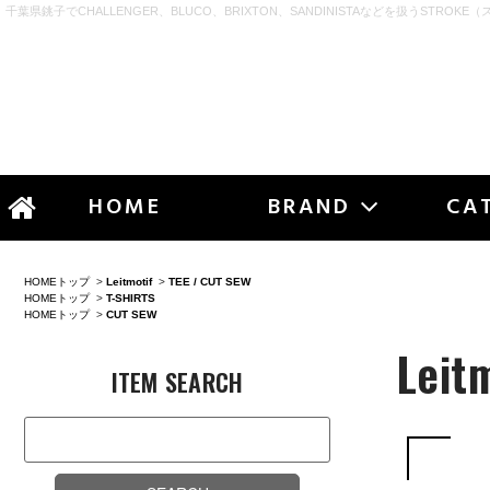
千葉県銚子でCHALLENGER、BLUCO、BRIXTON、SANDINISTAなどを扱うSTROKE（
STR
HOME
BRAND
CA
HOMEトップ
>
Leitmotif
>
TEE / CUT SEW
HOMEトップ
>
T-SHIRTS
HOMEトップ
>
CUT SEW
Leit
ITEM SEARCH