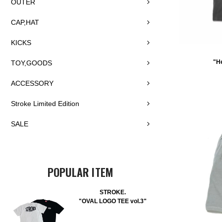
OUTER
CAP,HAT
KICKS
"He
TOY,GOODS
ACCESSORY
Stroke Limited Edition
SALE
POPULAR ITEM
STROKE.
"OVAL LOGO TEE vol.3"