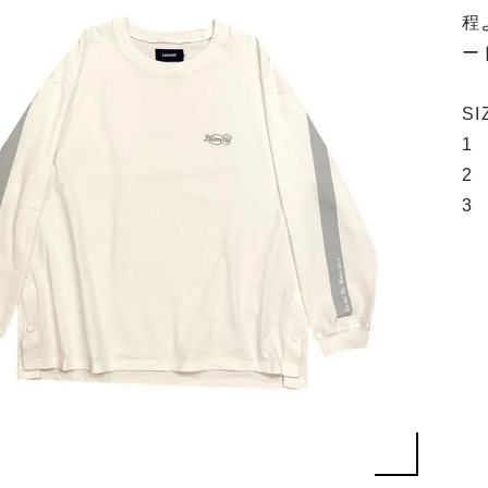
程
ー
S
1 
2 
3 