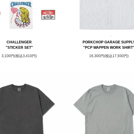
CHALLENGER
PORKCHOP GARAGE SUPPL
"STICKER SET"
"PCP WAPPEN WORK SHIRT
3,100円(税込3,410円)
16,300円(税込17,930円)