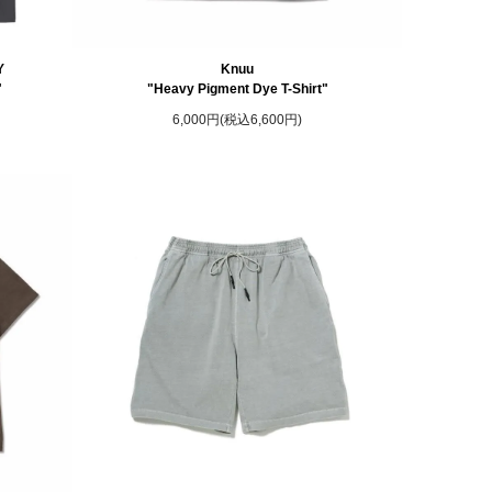
Y
Knuu
"
"Heavy Pigment Dye T-Shirt"
6,000円(税込6,600円)