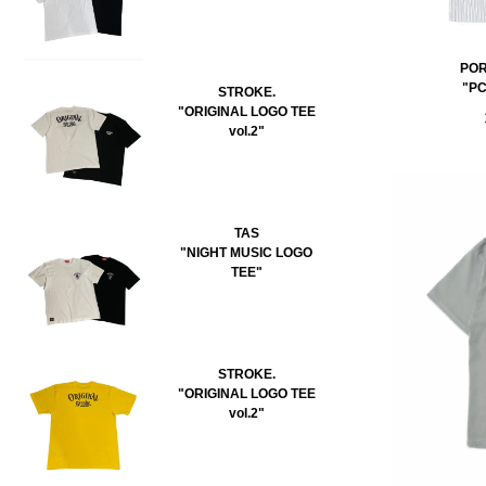
POR
"P
STROKE.
"ORIGINAL LOGO TEE
vol.2"
TAS
"NIGHT MUSIC LOGO
TEE"
STROKE.
"ORIGINAL LOGO TEE
vol.2"