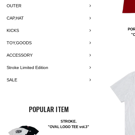
OUTER
CAP,HAT
POR
KICKS
"
TOY,GOODS
ACCESSORY
Stroke Limited Edition
SALE
POPULAR ITEM
STROKE.
"OVAL LOGO TEE vol.3"