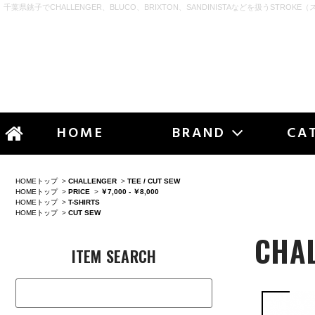
千葉県銚子でCHALLENGER、BLUCO、BRIXTON、SANDINISTAなどを扱うSTROKE（
STR
HOME
BRAND
CA
HOMEトップ
>
CHALLENGER
>
TEE / CUT SEW
HOMEトップ
>
PRICE
>
￥7,000 - ￥8,000
HOMEトップ
>
T-SHIRTS
HOMEトップ
>
CUT SEW
CHA
ITEM SEARCH