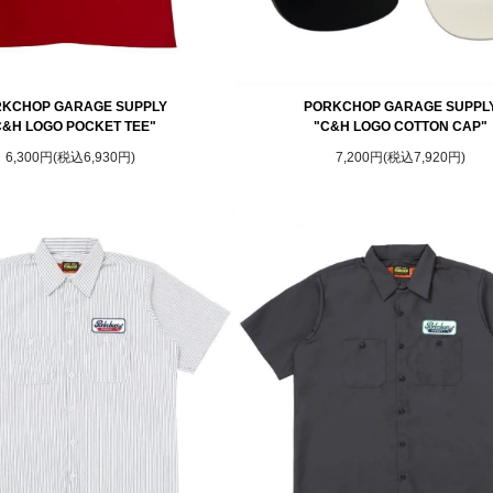
KCHOP GARAGE SUPPLY
PORKCHOP GARAGE SUPPL
C&H LOGO POCKET TEE"
"C&H LOGO COTTON CAP"
6,300円(税込6,930円)
7,200円(税込7,920円)