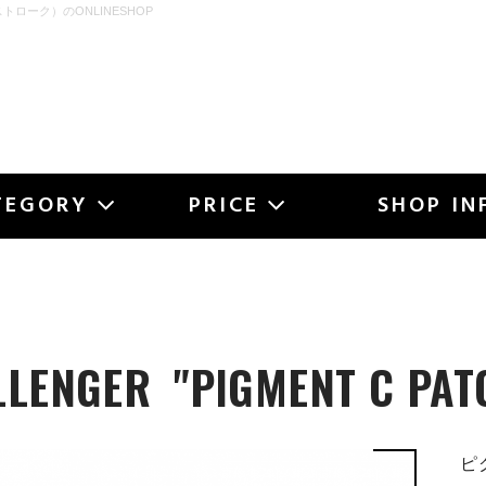
ストローク）のONLINESHOP
OKE
TEGORY
PRICE
SHOP IN
LLENGER
"PIGMENT C PAT
ピ