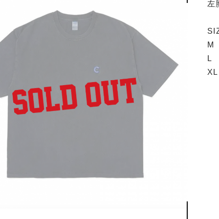
左
S
M 
L 
XL