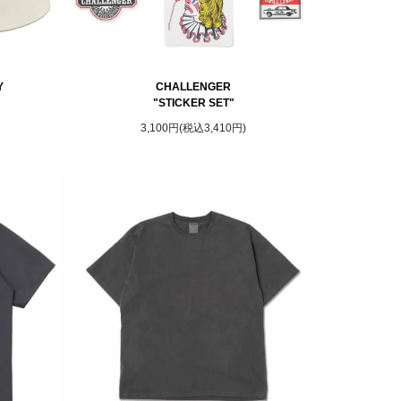
Y
CHALLENGER
"STICKER SET"
3,100円(税込3,410円)