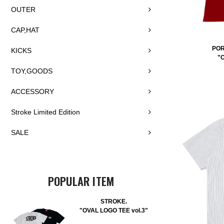
OUTER
CAP,HAT
POR
KICKS
"
TOY,GOODS
ACCESSORY
Stroke Limited Edition
SALE
POPULAR ITEM
STROKE.
"OVAL LOGO TEE vol.3"