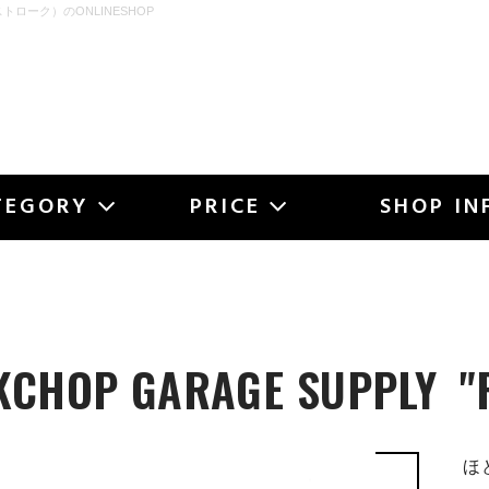
ストローク）のONLINESHOP
OKE
TEGORY
PRICE
SHOP IN
KCHOP GARAGE SUPPLY
"
ほ