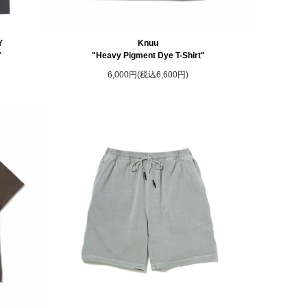
Y
Knuu
"
"Heavy Pigment Dye T-Shirt"
6,000円(税込6,600円)