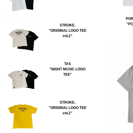
POR
"P
STROKE.
"ORIGINAL LOGO TEE
vol.2"
TAS
"NIGHT MUSIC LOGO
TEE"
STROKE.
"ORIGINAL LOGO TEE
vol.2"