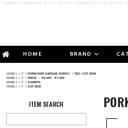
千葉県銚子でCHALLENGER、BLUCO、BRIXTON、SANDINISTAなどを扱うSTROKE（
STR
HOME
BRAND
CA
HOMEトップ
>
PORKCHOP GARAGE SUPPLY
>
TEE / CUT SEW
HOMEトップ
>
PRICE
>
￥6,000 - ￥7,000
HOMEトップ
>
T-SHIRTS
HOMEトップ
>
CUT SEW
POR
ITEM SEARCH