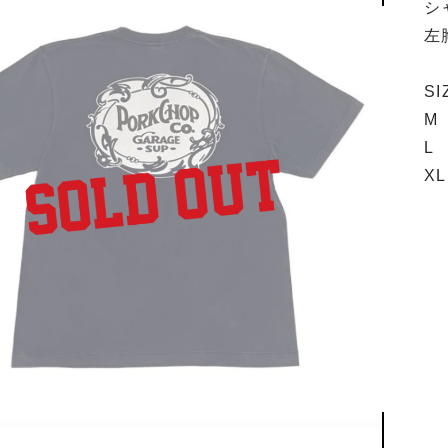
シ
左
S
M 
L 
XL