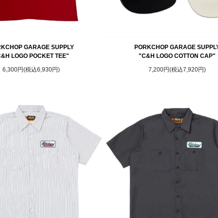
KCHOP GARAGE SUPPLY
PORKCHOP GARAGE SUPPL
C&H LOGO POCKET TEE"
"C&H LOGO COTTON CAP"
6,300円(税込6,930円)
7,200円(税込7,920円)