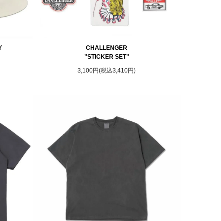
Y
CHALLENGER
"STICKER SET"
3,100円(税込3,410円)