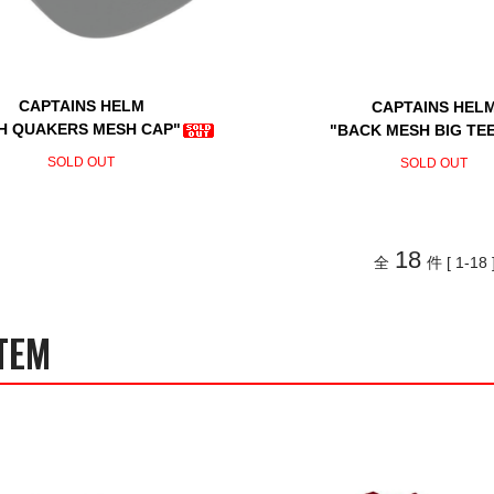
CAPTAINS HELM
CAPTAINS HEL
H QUAKERS MESH CAP"
"BACK MESH BIG TE
SOLD OUT
SOLD OUT
18
全
件 [ 1-18 
TEM