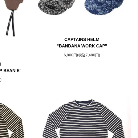
CAPTAINS HELM
"BANDANA WORK CAP"
6,800円(税込7,480円)
M
P BEANIE"
)