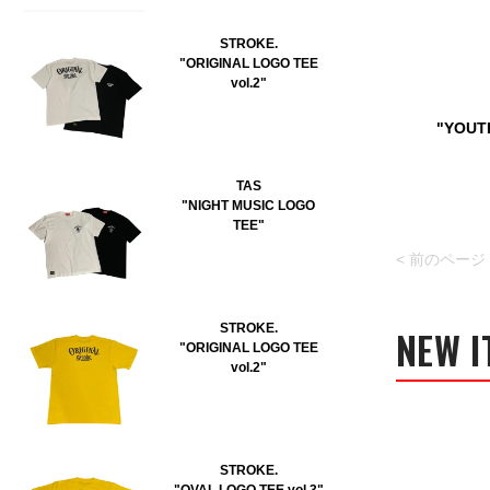
STROKE.
"ORIGINAL LOGO TEE
vol.2"
"YOUT
TAS
"NIGHT MUSIC LOGO
TEE"
< 前のページ
STROKE.
NEW I
"ORIGINAL LOGO TEE
vol.2"
STROKE.