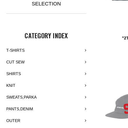
SELECTION
CATEGORY INDEX
"2
T-SHIRTS
CUT SEW
SHIRTS
KNIT
SWEATS,PARKA
PANTS,DENIM
OUTER