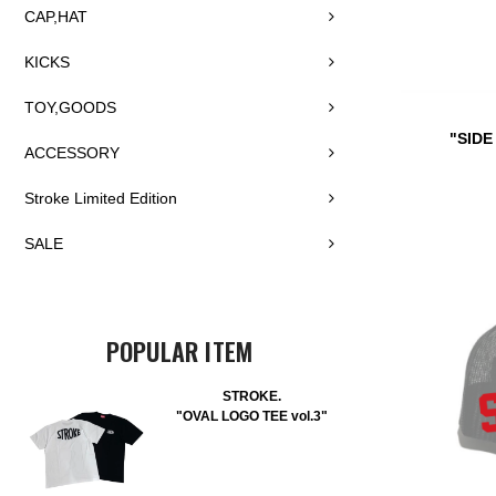
CAP,HAT
KICKS
TOY,GOODS
"SID
ACCESSORY
Stroke Limited Edition
SALE
POPULAR ITEM
STROKE.
"OVAL LOGO TEE vol.3"