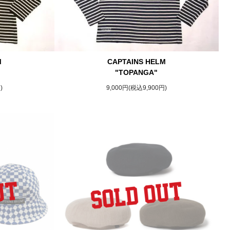
M
CAPTAINS HELM
"TOPANGA"
)
9,000円(税込9,900円)