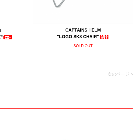
CAPTAINS HELM
M
"LOGO SK8 CHAIR"
E"
SOLD OUT
次のページ >
]