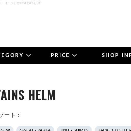
ストローク）のONLINESHOP
OKE
TEGORY
PRICE
SHOP IN
AINS HELM
ソート：
T SEW
SWEAT / PARKA
KNIT / SHIRTS
JACKET / OUTE