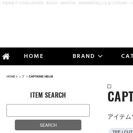
千葉県銚子でCHALLENGER、BLUCO、BRIXTON、SANDINISTAなどを扱うSTROKE（
STR
HOME
BRAND
CA
HOMEトップ
>
CAPTAINS HELM
CAPT
ITEM SEARCH
アイテム
TEE / CU