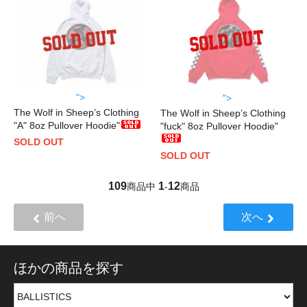
">
">
The Wolf in Sheep’s Clothing
The Wolf in Sheep’s Clothing
"A" 8oz Pullover Hoodie"
"fuck" 8oz Pullover Hoodie"
SOLD OUT
SOLD OUT
109
1
12
商品中
-
商品
前へ
次へ
ほかの商品を探す