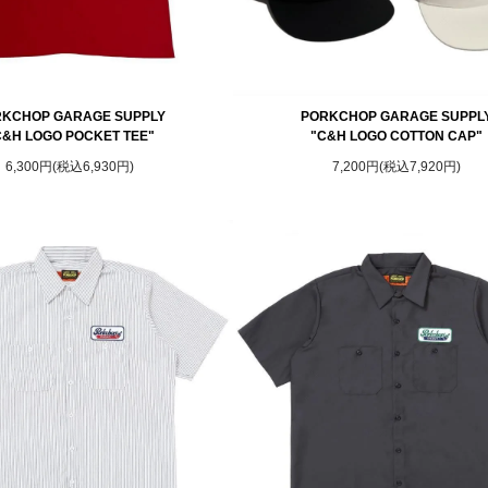
KCHOP GARAGE SUPPLY
PORKCHOP GARAGE SUPPL
C&H LOGO POCKET TEE"
"C&H LOGO COTTON CAP"
6,300円(税込6,930円)
7,200円(税込7,920円)