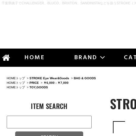
千葉県銚子でCHALLENGER、BLUCO、BRIXTON、SANDINISTAなどを扱うSTROKE（
STR
HOME
BRAND
CA
HOMEトップ
>
STROKE Eye Wear&Goods
>
BAG & GOODS
HOMEトップ
>
PRICE
>
￥6,000 - ￥7,000
HOMEトップ
>
TOY,GOODS
STRO
ITEM SEARCH