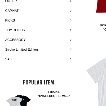
OUTER
CAP,HAT
KICKS
POR
"
TOY,GOODS
ACCESSORY
Stroke Limited Edition
SALE
POPULAR ITEM
STROKE.
"OVAL LOGO TEE vol.3"