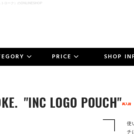
ストローク）のONLINESHOP
OKE
TEGORY
PRICE
SHOP IN
KE.
"INC LOGO POUCH"
使
チ