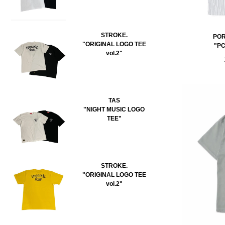
STROKE.
POR
"ORIGINAL LOGO TEE
"P
vol.2"
TAS
"NIGHT MUSIC LOGO
TEE"
STROKE.
"ORIGINAL LOGO TEE
vol.2"