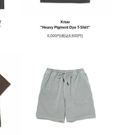
Y
Knuu
"
"Heavy Pigment Dye T-Shirt"
6,000円(税込6,600円)