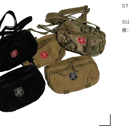
S
SI
横: