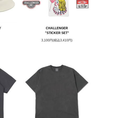
Y
CHALLENGER
"STICKER SET"
3,100円(税込3,410円)